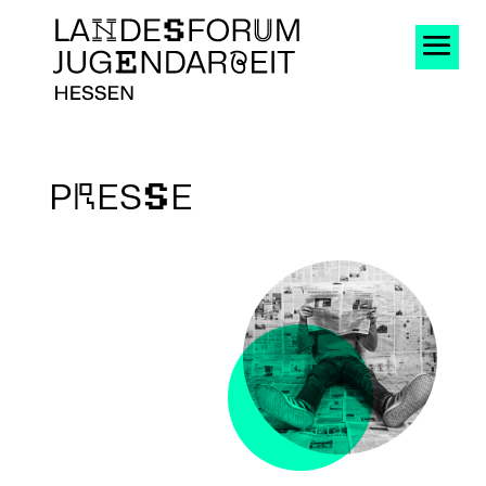
P
r
ES
S
E