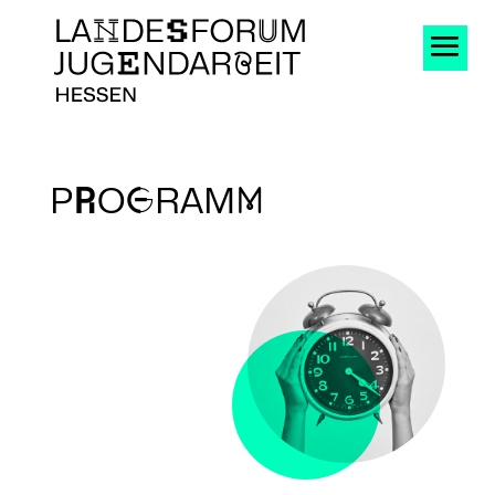
P
R
O
G
RAM
m