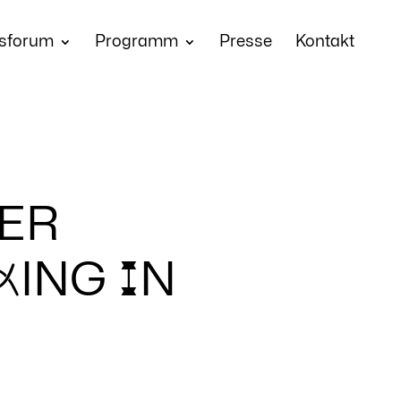
sforum
Programm
Presse
Kontakt
ER
K
ING
i
N