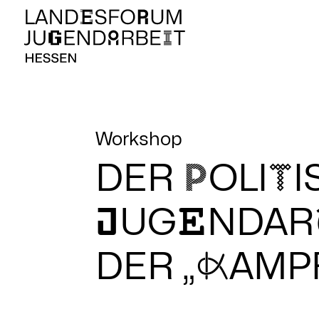
Workshop
DER
P
OLI
T
I
J
UG
e
NDAR
DER „
K
AMP