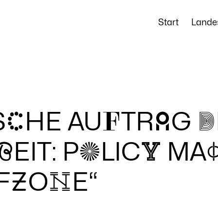
Start
Lande
S
c
HE AU
f
TR
a
G
D
B
EIT: P
O
LIC
Y
MA
F
Z
O
N
E“